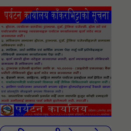
अबैध सामान बरामद: `घरवेटीको नाम
सार्वजनिक गर्ने प्रहरीले ब्यापारीको नाम
किन सार्वजनिक गर्दैन ?´
आयात प्रतिस्थापनसँगै एउटै पोलमा करिब
१३ हजार ३ सय रुपैयाँ लागत घट्यो
छालालाई ध्यान नदिई नुहाउँदा यि समस्या
आउन सक्छ
मेचीनगरबाट १८ लाख ७४ हजार ९१०
रुपैयाँको अबैध सामान नियन्त्रण
सरकारद्वारा १ सय ५० युनिटमाथि ५
प्रतिशत भ्याट लगाउने तयारी