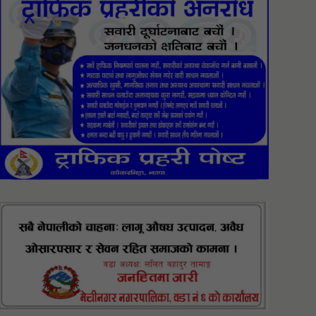
फरार रहेका नितेश ओलीले पत्रकारमाथि
धम्की र चरित्रहत्या गर्यो, पक्राउ गर्न
प्रहरीलाई आग्रह
ग्यासभित्र लेदो कसरी पस्यो ?
रोमनियामा रेल दुर्घटना: दुई जना नेपाली
नागरिकको मृत्यु
स्कुल बस दुर्घटना: पाँच
बालबालिकासहित ६ जना घाइते
मतदाता नामावली अद्यावधिक गर्न