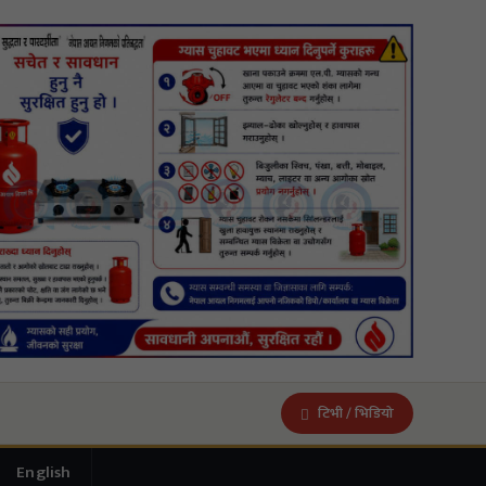
टिभी / भिडियो
English