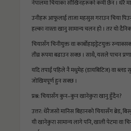
नेपालमा चियाका सौखिनहरूको कमी छैन । धेरै मा
उनीहरू आफूलाई ताजा महसुस गराउन चिया पिउनु आ
हल्का नास्ता खानु सामान्य चलन हो । तर यो दैनि
चियासँग चिनीयुक्त वा कार्बोहाइड्रेटयुक्त स्न्याक
तीव्र रूपमा बढाउन सक्छ । साथै, यसले पाचन प्रणा
यदि तपाईं पहिले नै मधुमेह (डायबिटिज) वा ब्लड स
जोखिमपूर्ण हुन सक्छ ।
प्रश्न: चियासँग कुन–कुन खानेकुरा खानु हुँदैन?
उत्तर: धेरैजसो मानिस बिहानको चियासँग ब्रेड, बि
यी खानेकुरा सामान्य लागे पनि, खाली पेटमा वा च