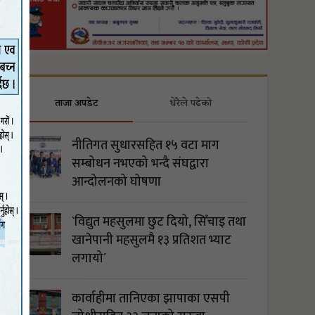
ताजा अपडेट
धेरैले पढेको
नीतिगत सुधारसहित १५ वटा माग
सम्बोधन नभएको भन्दै संघद्वारा
आन्दोलनको घोषणा
`विद्युत महसुलमा छुट दियो, सिँचाइ तथा
खानेपानी महसुलमै १३ प्रतिशत भ्याट
लगायो´
कार्वाहीमा तानिएका झापाका एसपी