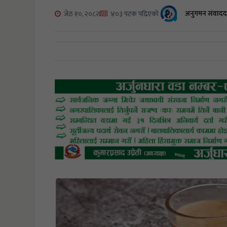
अनुगमन संवादद
जेठ १०, २०८२
४०३ पटक पढिएको