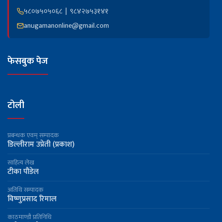
५८०७५०५०६८ | ९८४२७५३१४१
anugamanonline@gmail.com
फेसबुक पेज
टोली
प्रबन्धक एवम् सम्पादक
डिल्लीराम उप्रेती (प्रकाश)
साहित्य लेख
टीका पौडेल
अतिथि सम्पादक
विष्णुप्रसाद रिमाल
काठमाण्डौ प्रतिनिधि