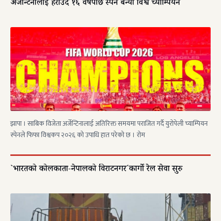
अर्जेन्टिनालाई हराउँदै १६ वर्षपछि स्पेन बन्यो विश्व च्याम्पियन
झापा । साबिक विजेता अर्जेन्टिनालाई अतिरिक्त समयमा पराजित गर्दै युरोपेली च्याम्पियन
स्पेनले फिफा विश्वकप २०२६ को उपाधि हात परेको छ । रोम
`भारतको कोलकाता-नेपालको विराटनगर´कार्गो रेल सेवा सुरु