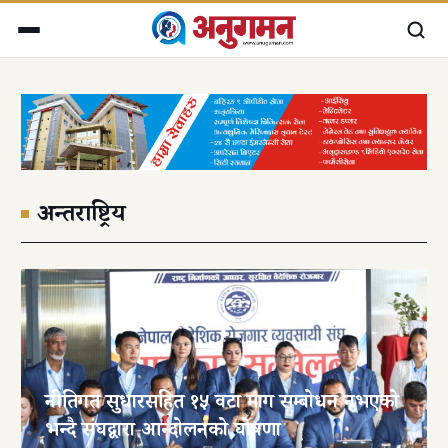
अन्तराष्ट्रिय
नीतिगत सुधारसहित १५ वटा माग सम्बोधन नभएको
भन्दै संघद्वारा आन्दोलनको घोषणा