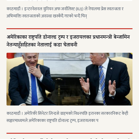
काठमाडौं । इन्टरनेशनल युनियन अफ जर्नालिस्ट (IUJ) ले नेपालमा प्रेस स्वतन्त्रता र
अभिव्यक्ति स्वतन्त्रताको अवस्था खस्कँदै गएको भन्दै चिन्
अमेरिकाका राष्ट्रपति डोनाल्ड ट्रम्प र इजरायलका प्रधानमन्त्री बेन्जामिन
नेतन्याहुँसहितका नेतालाई कडा चेतावनी
काठमाडौं । अमेरिकी सिनेटर लिन्डसे ग्राहमको निधनपछि इरानका सरकारनिकट केही
सञ्चारमाध्यमले अमेरिकाका राष्ट्रपति डोनाल्ड ट्रम्प, इजरायलका प