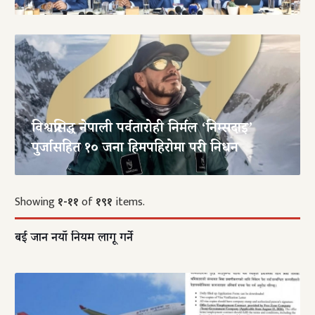
विश्वप्रसिद्ध नेपाली पर्वतारोही निर्मल ‘निम्सदाइ’
पुर्जासहित १० जना हिमपहिरोमा परी निधन
Showing
१-११
of
१९१
items.
दुबई जान नयाँ नियम लागू गर्ने