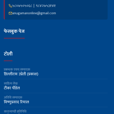
५८०७५०५०६८ | ९८४२७५३१४१
anugamanonline@gmail.com
फेसबुक पेज
टोली
प्रबन्धक एवम् सम्पादक
डिल्लीराम उप्रेती (प्रकाश)
साहित्य लेख
टीका पौडेल
अतिथि सम्पादक
विष्णुप्रसाद रिमाल
काठमाण्डौ प्रतिनिधि