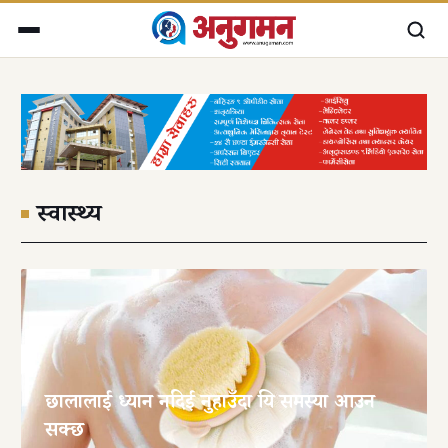
स्वास्थ्य
छालालाई ध्यान नदिई नुहाउँदा यि समस्या आउन
सक्छ