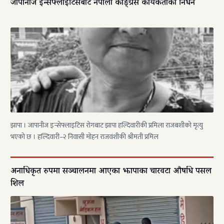
जापानीज इन्सेफ्लाइटिसबाट नेपाली काङ्ग्रेस कार्यकर्ताको निधन
झापा । जापानीज इन्सेफ्लाइटिस रोगबाट झापा हल्दिवारीकी प्रमिला राजबशीकाे मृत्यु
भएको छ । हल्दिवारी–२ निवासी मोहन राजवंशीकी श्रीमती प्रमिल
अनाधिकृत रुपमा सञ्चालनमा आएका झापाका चारवटा औषधि पसल
शिल