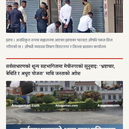
झापा । अनाधिकृत रुपमा सञ्चालनमा आएका झापाका चारवटा औषधि पसल शिल
गरिएको छ । औषधी व्यवस्था विभाग विराटनगर र जिल्ला प्रशासन कार्यालय
सर्वसाधारणको शून्य सहभागितामा मेचीनगरको सुनुवाइ: ‘भ्रष्टाचार,
बेथिति र अधुरा योजना’ माथि जनताको आक्रोश