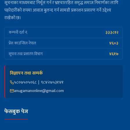
उमेर पुगेकालाई समेटिने
सूचनाका माध्यमबाट निर्मूल गर्न र भ्रष्टचाररहित समृद्ध समाज निमार्णका लागि
पहरेदारीको रुपमा आवाज बुलन्द गर्न सामग्री प्रकाशन प्रसारण गर्ने उद्देश्य
राखेको छ।
आज मध्यम बर्षाको सम्भावना
३३३८१२
कम्पनी दर्ता नं.
नेपाल आयल निगमले ११ करोड बढी क्षतिपूर्ति तिर्न
अदालतको आदेश
४६०३
प्रेस काउन्सिल नेपाल
४६१७
सूचना तथा प्रसारण विभाग
नेपाली चिया निर्यातमा गिरावट
विज्ञापन तथा सम्पर्क
पेट्रोल ५, डिजेल-मट्टीतेल ३ रुपैयाँ र हवाई इन्धनमा २०
५८०७५०५०६८ | ९८४२७५३१४१
मूल्य रुपैयाँ बढ्यो
anugamanonline@gmail.com
नेपाल शिक्षक महासंघद्वारा आन्दोलन गर्ने घोषणा
फेसबुक पेज
झापामा १६ वर्षमा ८० जना मान्छे र २८ वटा हात्ती मरे