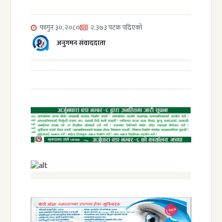
फागुन ३०, २०८०
२,३७३ पटक पढिएको
अनुगमन संवाददाता