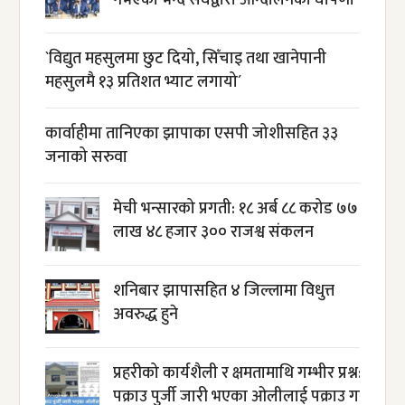
नभएको भन्दै संघद्वारा आन्दोलनको घोषणा
`विद्युत महसुलमा छुट दियो, सिँचाइ तथा खानेपानी
महसुलमै १३ प्रतिशत भ्याट लगायो´
कार्वाहीमा तानिएका झापाका एसपी जोशीसहित ३३
जनाको सरुवा
मेची भन्सारको प्रगती: १८ अर्ब ८८ करोड ७७
लाख ४८ हजार ३०० राजश्व संकलन
शनिबार झापासहित ४ जिल्लामा विधुत्त
अवरुद्ध हुने
प्रहरीको कार्यशैली र क्षमतामाथि गम्भीर प्रश्न:
पक्राउ पुर्जी जारी भएका ओलीलाई पक्राउ गर्न