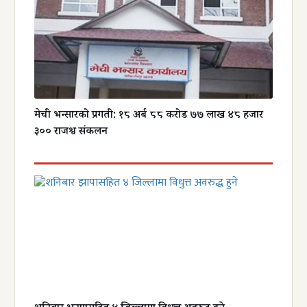
मेची भन्सारको प्रगती: १८ अर्ब ८८ करोड ७७ लाख ४८ हजार
३०० राजश्व संकलन