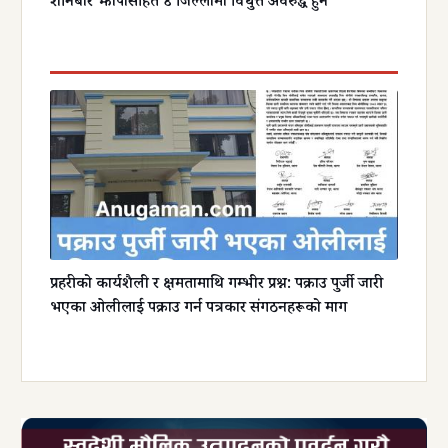
शनिबार झापासहित ४ जिल्लामा विधुत्त अवरुद्ध हुने
प्रहरीको कार्यशैली र क्षमतामाथि गम्भीर प्रश्न: पक्राउ पुर्जी जारी
भएका ओलीलाई पक्राउ गर्न पत्रकार संगठनहरूको माग