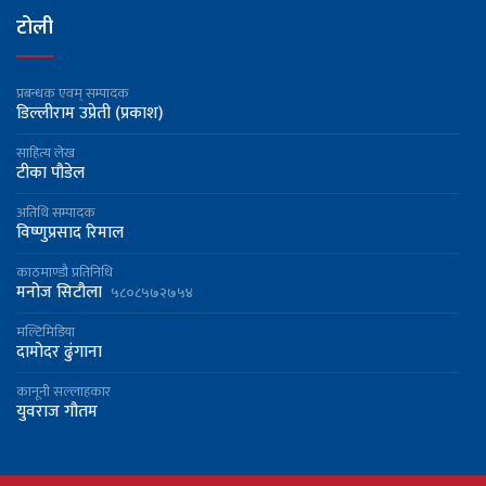
वाणिज्य विभागद्वारा एक सयभन्दा बढी
टोली
शंकास्पद नक्कली उत्पादन नियन्त्रणमा
प्रबन्धक एवम् सम्पादक
`साहित्य क्षेत्रकाे माध्यमबाट समाज परिवर्तनको आधार
डिल्लीराम उप्रेती (प्रकाश)
बन्नुपर्नेमा जोड´
साहित्य लेख
टीका पौडेल
अतिथि सम्पादक
विष्णुप्रसाद रिमाल
काठमाण्डौ प्रतिनिधि
मनोज सिटौला
५८०८५७२७५४
मल्टिमिडिया
दामोदर ढुंगाना
कानूनी सल्लाहकार
युवराज गौतम