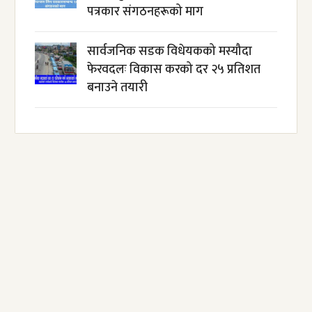
पत्रकार संगठनहरूको माग
सार्वजनिक सडक विधेयकको मस्यौदा
फेरवदलः विकास करको दर २५ प्रतिशत
बनाउने तयारी
अबैध सामान बरामद: `घरवेटीको नाम
सार्वजनिक गर्ने प्रहरीले ब्यापारीको नाम किन
सार्वजनिक गर्दैन ?´
आयात प्रतिस्थापनसँगै एउटै पोलमा करिब १३ हजार ३ सय
रुपैयाँ लागत घट्यो
छालालाई ध्यान नदिई नुहाउँदा यि समस्या आउन सक्छ
मेचीनगरबाट १८ लाख ७४ हजार ९१० रुपैयाँको अबैध