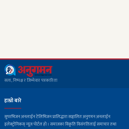
सामान नियन्त्रण
सरकारद्वारा १ सय ५० युनिटमाथि ५ प्रतिशत भ्याट लगाउने
तयारी
फरार रहेका नितेश ओलीले पत्रकारमाथि धम्की र
चरित्रहत्या गर्यो, पक्राउ गर्न प्रहरीलाई आग्रह
ग्यासभित्र लेदो कसरी पस्यो ?
सत्य, निष्पक्ष र जिम्मेवार पत्रकारिता
रोमनियामा रेल दुर्घटना: दुई जना नेपाली नागरिकको मृत्यु
स्कुल बस दुर्घटना: पाँच बालबालिकासहित ६ जना घाइते
हाम्रो बारे
मतदाता नामावली अद्यावधिक गर्न निर्वाचन
सुपरभिजन अनलाईन टेलिभिजन प्रालिद्धारा सञ्चालित अनुगमन अनलाईन
आयोगको निर्देशन, २०८३ भदौ १५ सम्म १८ वर्ष
इलेक्ट्रोनिकस् न्यूज पोर्टल हो । समाजका विकृति विसंगतिलाई समाचार तथा