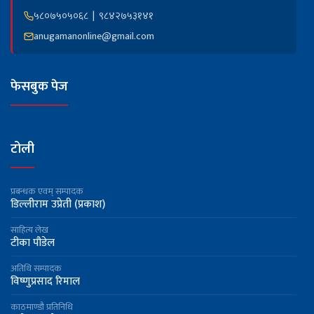
५८०७५०५०६८ | ९८४२७५३१४१
anugamanonline@gmail.com
फेसबुक पेज
टोली
प्रबन्धक एवम् सम्पादक
डिल्लीराम उप्रेती (प्रकाश)
साहित्य लेख
टीका पौडेल
अतिथि सम्पादक
विष्णुप्रसाद रिमाल
काठमाण्डौ प्रतिनिधि