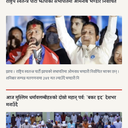
राष्ट्रिय स्वतन्त्र पार्टी झापाको सभापतिमा ओमनाथ भण्डारी निर्वाचित
झापा । राष्ट्रिय स्वतन्त्र पार्टी झापाको सभापतिमा ओमनाथ भण्डारी निर्वाचित भएका छन् ।
शनिबार सम्पन्न मतगणनामा ३४१ मत ल्याउँदै भण्डारी नि
आज मुस्लिम धर्मावलम्बीहरुको दोस्रो महान् पर्व: `बकर इद´ देशभर
मनाउँदै