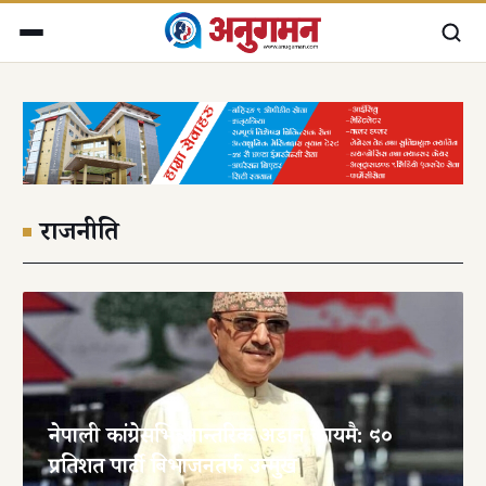
राजनीति
नेपाली कांग्रेसभित्र आन्तरिक अडान कायमै: ९०
प्रतिशत पार्टी बिभाजनतर्फ उन्मुख