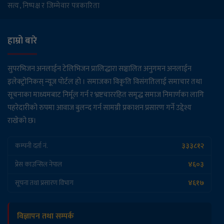
आग्रह
सत्य, निष्पक्ष र जिम्मेवार पत्रकारिता
ग्यासभित्र लेदो कसरी पस्यो ?
हाम्रो बारे
सुपरभिजन अनलाईन टेलिभिजन प्रालिद्धारा सञ्चालित अनुगमन अनलाईन
रोमनियामा रेल दुर्घटना: दुई जना नेपाली
इलेक्ट्रोनिकस् न्यूज पोर्टल हो । समाजका विकृति विसंगतिलाई समाचार तथा
नागरिकको मृत्यु
सूचनाका माध्यमबाट निर्मूल गर्न र भ्रष्टचाररहित समृद्ध समाज निमार्णका लागि
पहरेदारीको रुपमा आवाज बुलन्द गर्न सामग्री प्रकाशन प्रसारण गर्ने उद्देश्य
राखेको छ।
स्कुल बस दुर्घटना: पाँच बालबालिकासहित ६
जना घाइते
३३३८१२
कम्पनी दर्ता नं.
४६०३
प्रेस काउन्सिल नेपाल
मतदाता नामावली अद्यावधिक गर्न निर्वाचन
आयोगको निर्देशन, २०८३ भदौ १५ सम्म १८ वर्ष
४६१७
सूचना तथा प्रसारण विभाग
उमेर पुगेकालाई समेटिने
विज्ञापन तथा सम्पर्क
आज मध्यम बर्षाको सम्भावना