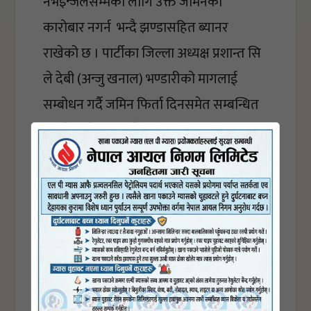
नभइन्जलसम्मका लागि उक्त जमिनको 
कारोबार नगर्न  भन्दै झण्डासहित ब्यानर 
राखेको छ । पार्टीका जिल्ला अध्यक्ष प्रशान्त सि 
ले देबी (अन्जु खनाल) भण्डारीको मागलाई 
सम्बोधन गर्दै जमिन फिर्ता दिनसमेत सम्बन्धित 
ब्यक्तीलाई आग्रह गरेका थिए ।