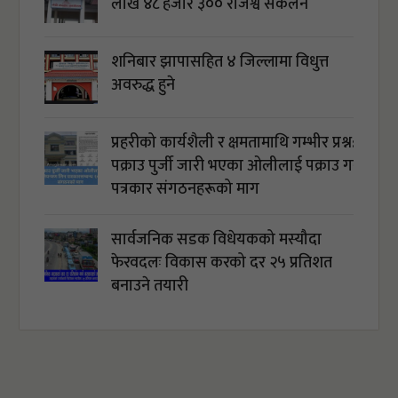
लाख ४८ हजार ३०० राजश्व संकलन
शनिबार झापासहित ४ जिल्लामा विधुत्त
अवरुद्ध हुने
प्रहरीको कार्यशैली र क्षमतामाथि गम्भीर प्रश्न:
पक्राउ पुर्जी जारी भएका ओलीलाई पक्राउ गर्न
पत्रकार संगठनहरूको माग
सार्वजनिक सडक विधेयकको मस्यौदा
फेरवदलः विकास करको दर २५ प्रतिशत
बनाउने तयारी
अबैध सामान बरामद: `घरवेटीको नाम
सार्वजनिक गर्ने प्रहरीले ब्यापारीको नाम किन
सार्वजनिक गर्दैन ?´