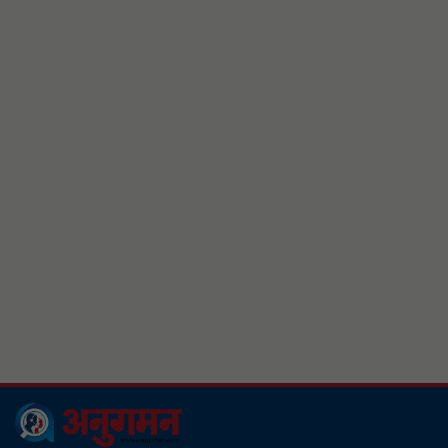
आयात प्रतिस्थापनसँगै एउटै पोलमा करिब १३
हजार ३ सय रुपैयाँ लागत घट्यो
छालालाई ध्यान नदिई नुहाउँदा यि समस्या
आउन सक्छ
मेचीनगरबाट १८ लाख ७४ हजार ९१०
रुपैयाँको अबैध सामान नियन्त्रण
सरकारद्वारा १ सय ५० युनिटमाथि ५ प्रतिशत
भ्याट लगाउने तयारी
फरार रहेका नितेश ओलीले पत्रकारमाथि
धम्की र चरित्रहत्या गर्यो, पक्राउ गर्न प्रहरीलाई