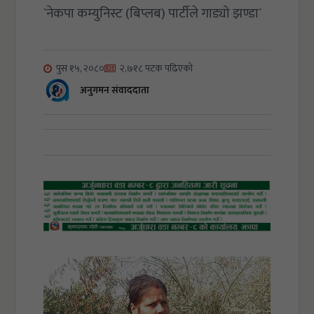
`नेकपा कम्युनिस्ट (बिप्लब) पार्टीले गाड्यो झण्डा´
पुस १५, २०८०
२,७१८ पटक पढिएको
अनुगमन संवाददाता