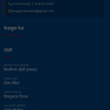
५८०७५०५०६८ | ९८४२७५३१४१
anugamanonline@gmail.com
नेपाल आयल निगमले ११ करोड बढी क्षतिपूर्ति
फेसबुक पेज
तिर्न अदालतको आदेश
नेपाली चिया निर्यातमा गिरावट
टोली
प्रबन्धक एवम् सम्पादक
पेट्रोल ५, डिजेल-मट्टीतेल ३ रुपैयाँ र हवाई
डिल्लीराम उप्रेती (प्रकाश)
इन्धनमा २० मूल्य रुपैयाँ बढ्यो
साहित्य लेख
टीका पौडेल
नेपाल शिक्षक महासंघद्वारा आन्दोलन गर्ने
अतिथि सम्पादक
घोषणा
विष्णुप्रसाद रिमाल
काठमाण्डौ प्रतिनिधि