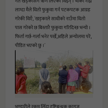
गते खड्कासँग ऋण लिएकी थिइन् । भाका नाघ्नै 
लाग्दा मैले धितो फुकुवा गर्न पटकपटक आग्रह 
गरेकी थिएँ, `खड्काले साथीको नाउँमा धितो 
पास गरेको छ बिस्तारै फुकुवा गरिदिन्छ भन्यो । 
फिर्ता गर्छ-गर्ला भनेर पर्खें,अहिले अन्योलमा परें, 
पीडित भएको छु ।´ 
भण्डारीले रकम लिँदा दृष्टिबन्धक कागज 