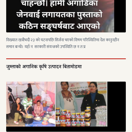
विख्यात खत्रीभदौ २३ को घटनापछि सिर्जना भएको विषम परिस्थितिमा देश कानुनहीन
समान बन्यो। यहाँ न सरकारी संयन्त्रको उपस्थिति छ न त प्र
जुम्लाकाे अर्गानिक कृषि उत्पादन बिर्तामोडमा