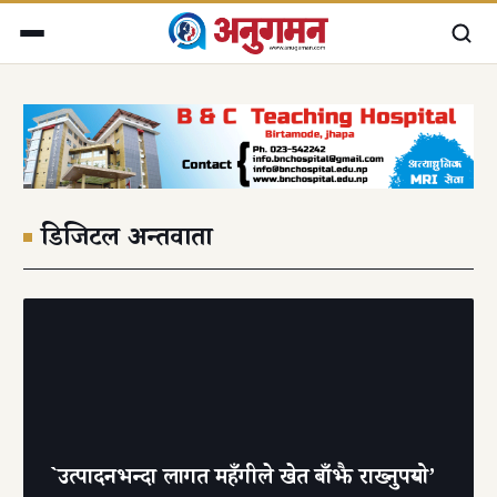
डिजिटल अन्तर्वार्ता
`उत्पादनभन्दा लागत महँगीले खेत बाँझै राख्नुपर्‍यो’