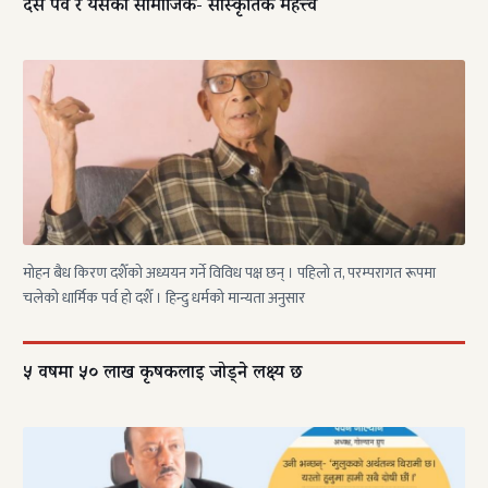
दसैं पर्व र यसको सामाजिक- सांस्कृतिक महत्त्व
मोहन बैध किरण द शैँको अध्ययन गर्ने विविध पक्ष छन् । पहिलो त, परम्परागत रूपमा
चलेको धार्मिक पर्व हो दशैँ । हिन्दु धर्मको मान्यता अनुसार
५ वर्षमा ५० लाख कृषकलाई जोड्ने लक्ष्य छ