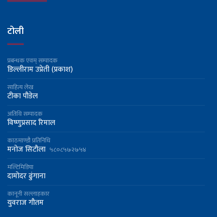
टोली
प्रबन्धक एवम् सम्पादक
डिल्लीराम उप्रेती (प्रकाश)
साहित्य लेख
टीका पौडेल
अतिथि सम्पादक
विष्णुप्रसाद रिमाल
काठमाण्डौ प्रतिनिधि
मनोज सिटौला
५८०८५७२७५४
मल्टिमिडिया
दामोदर ढुंगाना
कानूनी सल्लाहकार
युवराज गौतम