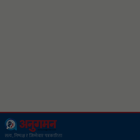
रुपैयाँ लागत घट्यो
छालालाई ध्यान नदिई नुहाउँदा यि समस्या आउन सक्छ
मेचीनगरबाट १८ लाख ७४ हजार ९१० रुपैयाँको अबैध
सामान नियन्त्रण
सरकारद्वारा १ सय ५० युनिटमाथि ५ प्रतिशत भ्याट लगाउने
तयारी
फरार रहेका नितेश ओलीले पत्रकारमाथि धम्की र
चरित्रहत्या गर्यो, पक्राउ गर्न प्रहरीलाई आग्रह
ग्यासभित्र लेदो कसरी पस्यो ?
सत्य, निष्पक्ष र जिम्मेवार पत्रकारिता
रोमनियामा रेल दुर्घटना: दुई जना नेपाली नागरिकको मृत्यु