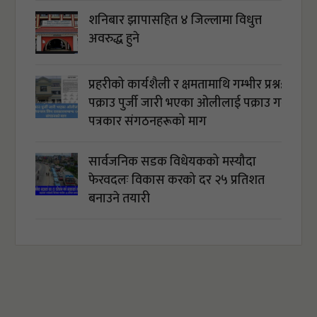
शनिबार झापासहित ४ जिल्लामा विधुत्त
अवरुद्ध हुने
प्रहरीको कार्यशैली र क्षमतामाथि गम्भीर प्रश्न:
पक्राउ पुर्जी जारी भएका ओलीलाई पक्राउ गर्न
पत्रकार संगठनहरूको माग
सार्वजनिक सडक विधेयकको मस्यौदा
फेरवदलः विकास करको दर २५ प्रतिशत
बनाउने तयारी
अबैध सामान बरामद: `घरवेटीको नाम
सार्वजनिक गर्ने प्रहरीले ब्यापारीको नाम किन
सार्वजनिक गर्दैन ?´
आयात प्रतिस्थापनसँगै एउटै पोलमा करिब १३ हजार ३ सय