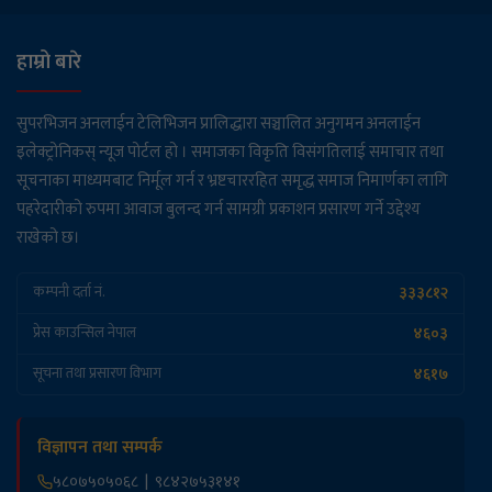
स्कुल बस दुर्घटना: पाँच बालबालिकासहित ६ जना घाइते
हाम्रो बारे
मतदाता नामावली अद्यावधिक गर्न निर्वाचन
सुपरभिजन अनलाईन टेलिभिजन प्रालिद्धारा सञ्चालित अनुगमन अनलाईन
आयोगको निर्देशन, २०८३ भदौ १५ सम्म १८ वर्ष
इलेक्ट्रोनिकस् न्यूज पोर्टल हो । समाजका विकृति विसंगतिलाई समाचार तथा
उमेर पुगेकालाई समेटिने
सूचनाका माध्यमबाट निर्मूल गर्न र भ्रष्टचाररहित समृद्ध समाज निमार्णका लागि
पहरेदारीको रुपमा आवाज बुलन्द गर्न सामग्री प्रकाशन प्रसारण गर्ने उद्देश्य
राखेको छ।
आज मध्यम बर्षाको सम्भावना
३३३८१२
कम्पनी दर्ता नं.
नेपाल आयल निगमले ११ करोड बढी क्षतिपूर्ति
तिर्न अदालतको आदेश
४६०३
प्रेस काउन्सिल नेपाल
४६१७
सूचना तथा प्रसारण विभाग
नेपाली चिया निर्यातमा गिरावट
विज्ञापन तथा सम्पर्क
पेट्रोल ५, डिजेल-मट्टीतेल ३ रुपैयाँ र हवाई इन्धनमा २०
५८०७५०५०६८ | ९८४२७५३१४१