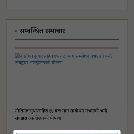
सम्बन्धित समाचार
नीतिगत सुधारसहित १५ वटा माग सम्बोधन नभएको भन्दै
संघद्वारा आन्दोलनको घोषणा