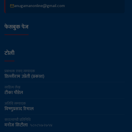
मूल्य रुपैयाँ बढ्यो
anugamanonline@gmail.com
नेपाल शिक्षक महासंघद्वारा आन्दोलन गर्ने घोषणा
फेसबुक पेज
झापामा १६ वर्षमा ८० जना मान्छे र २८ वटा हात्ती मरे
वाणिज्य विभागद्वारा एक सयभन्दा बढी
टोली
शंकास्पद नक्कली उत्पादन नियन्त्रणमा
प्रबन्धक एवम् सम्पादक
डिल्लीराम उप्रेती (प्रकाश)
`साहित्य क्षेत्रकाे माध्यमबाट समाज परिवर्तनको आधार
बन्नुपर्नेमा जोड´
साहित्य लेख
टीका पौडेल
अतिथि सम्पादक
विष्णुप्रसाद रिमाल
काठमाण्डौ प्रतिनिधि
मनोज सिटौला
५८०८५७२७५४