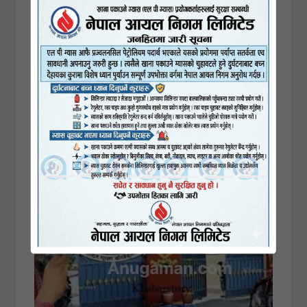
`विद्युत महसुलमा छुट दियो, सिँचाइ तथा खानेपानी महसुलमै १३
प्रतिशत भ्याट लगायो´